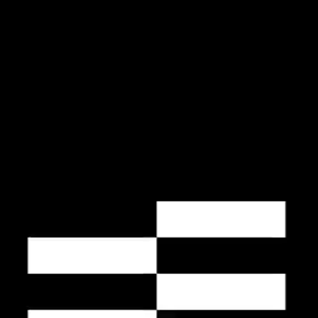
FR
EN
CiÖ
Merci d'être là, je
commençais à perdre la
carte tout.e seul.e.
Depuis que j'ai commencé à
intégrer les émotions à
mon apprentissage, tout
s'est mis à dérailler.